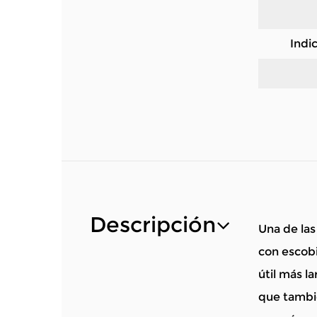
Indi
Descripción
Una de las
con escobil
útil más l
que tambié