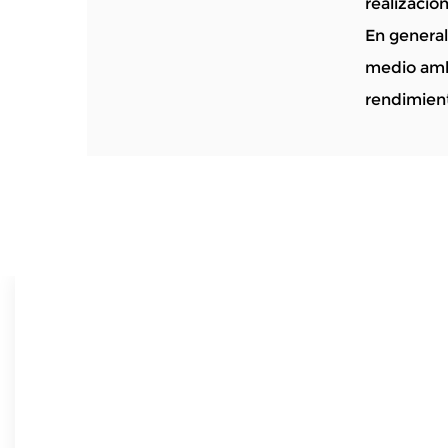
realizació
En general
medio ambi
rendimient