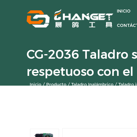
INICIO
CONTÁC
CG-2036 Taladro si
respetuoso con el
Inicio
/
Producto
/
Taladro Inalámbrico
/
Taladro 