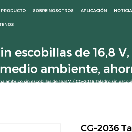
PRODUCTO
SOBRE NOSOTROS
APLICACIÓN
NOTICI
TENOS
n escobillas de 16,8 V, 
 medio ambiente, ahor
inalámbrico sin escobillas de 16,8 V
/
CG-2036 Taladro sin escobi
CG-2036 Tal