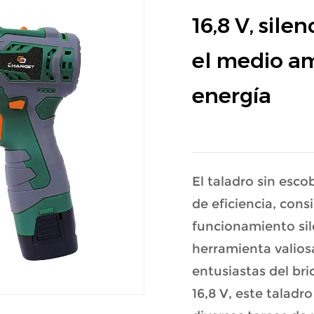
16,8 V, sile
el medio am
energía
El taladro sin esc
de eficiencia, con
funcionamiento sil
herramienta valios
entusiastas del bri
16,8 V, este taladr