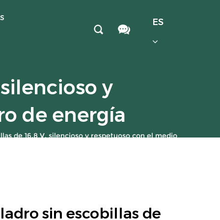
AS
ES
silencioso y
ro de energía
llas de 16,8 V, silencioso y respetuoso con el medio
ambiente, ahorro de energía
adro sin escobillas de