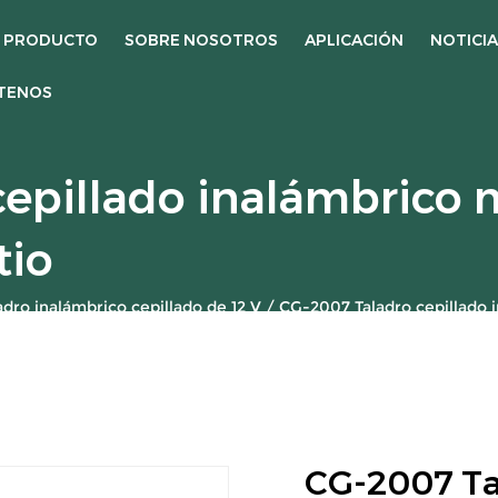
PRODUCTO
SOBRE NOSOTROS
APLICACIÓN
NOTICI
TENOS
epillado inalámbrico m
tio
adro inalámbrico cepillado de 12 V
/
CG-2007 Taladro cepillado i
CG-2007 Ta