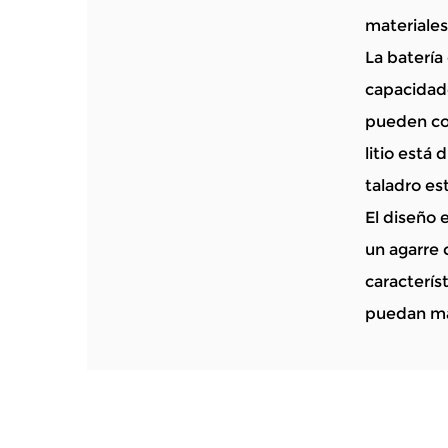
materiales
La batería
capacidade
pueden com
litio está
taladro es
El diseño 
un agarre 
caracterís
puedan man