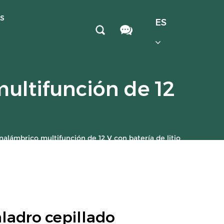
AS
ES
ultifunción de 12
nalámbrico multifunción de 12 V con batería de litio
ladro cepillado