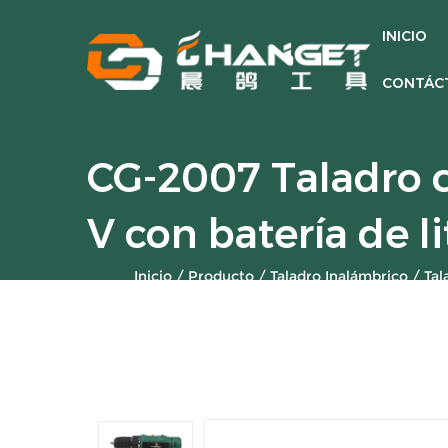
INICIO
CONTÁC
CG-2007 Taladro c
V con batería de li
Inicio
/
Producto
/
Taladro Inalámbrico
/
Tal